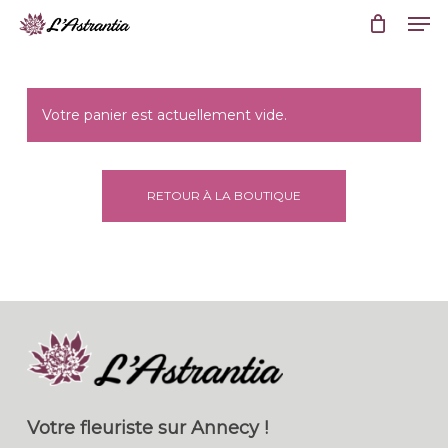
Men
Skip
Menu
to
main
content
Votre panier est actuellement vide.
RETOUR À LA BOUTIQUE
Votre fleuriste sur Annecy !